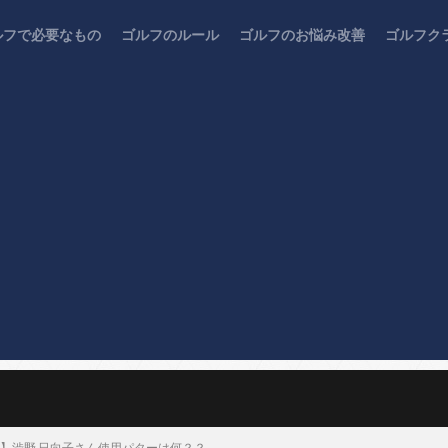
ルフで必要なもの
ゴルフのルール
ゴルフのお悩み改善
ゴルフク
プン】渋野 日向子さん使用パターは何？？