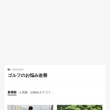
CATEGORY
ゴルフのお悩み改善
新着順
人気順
お勧めカテゴリ
ゴルフの基本
ゴルフクラブ 持ち方
LESSON
サイトマップ